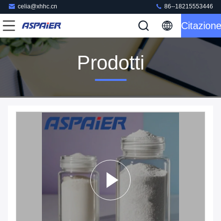
celia@xhhc.cn
86--18215553446
Citazion
Prodotti