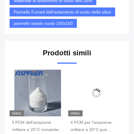
Materiale di isolamento di vuoto dell'OEM
Pannello Fumed dell'isolamento di vuoto della silice
pannello isolato vuoto 100x100
Prodotti simili
Video.
Video.
Vid
Il PCM dell'aviazione
Il PCM per l'aviazione
15
militare a 25°C consente
militare a 20°C può
l'