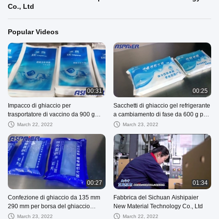
Co., Ltd
Popular Videos
00:31
00:25
Impacco di ghiaccio per
Sacchetti di ghiaccio gel refrigerante
trasportatore di vaccino da 900 g
a cambiamento di fase da 600 g per
Iniezione di acqua Blu Bianco
vaccino al plasma
March 22, 2022
March 23, 2022
00:27
01:34
Confezione di ghiaccio da 135 mm
Fabbrica del Sichuan Aishipaier
290 mm per borsa del ghiaccio
New Material Technology Co., Ltd
medicinale da 600 g per febbre alta
March 23, 2022
March 22, 2022