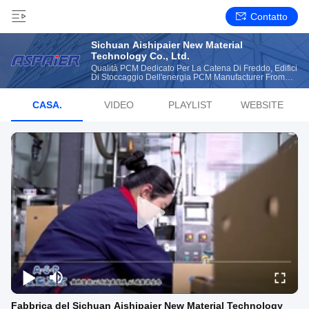
Contatto
Sichuan Aishipaier New Material
Technology Co., Ltd.
Qualità PCM Dedicato Per La Catena Di Freddo, Edifici
Di Stoccaggio Dell'energia PCM Manufacturer From
China
CASA.
VIDEO
PLAYLIST
WEBSITE
Fabbrica del Sichuan Aishipaier New Material Technology