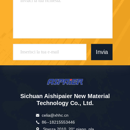
Invia
Sichuan Aishipaier New Material
Technology Co., Ltd.
celia@xhhc.cn
86--18215553446
Stanza 2010, 20° piano, pla