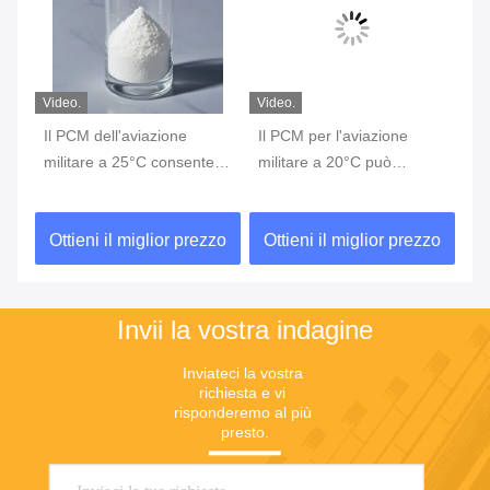
Video.
Video.
Vid
Il PCM dell'aviazione
Il PCM per l'aviazione
15
militare a 25°C consente
militare a 20°C può
l'
una regolazione precisa ed
immagazzinare energia,
mi
re
efficace della temperatura
assorbire calore e
la
zo
Ottieni il miglior prezzo
Ottieni il miglior prezzo
O
dell'attrezzatura
prevenire il
surriscaldamento delle
apparecchiature
Invii la vostra indagine
Inviateci la vostra 
richiesta e vi 
risponderemo al più 
presto.