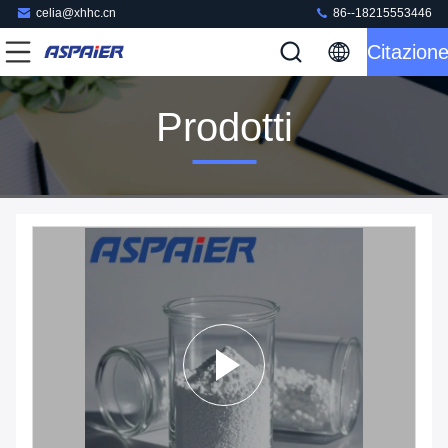
celia@xhhc.cn
86--18215553446
Citazion
Prodotti