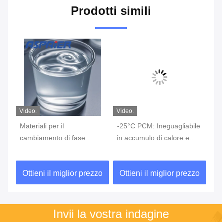
Prodotti simili
Video.
Video.
Vid
Materiali per il
-25°C PCM: Ineguagliabile
-2
cambiamento di fase
in accumulo di calore e
di
(PCM): progettati per
regolazione della
re
 a
funzionare con precisione
temperatura per
te
zo
Ottieni il miglior prezzo
Ottieni il miglior prezzo
O
me
alla temperatura specifica
applicazioni a bassa
de
re
di cambiamento di fase di
temperatura - Ha una
ul
-9 °C - Sbloccando un
capacità di accumulo di
ne
regno di capacità
calore estremamente
te
Invii la vostra indagine
straordinarie
elevata e può assorbire e
es