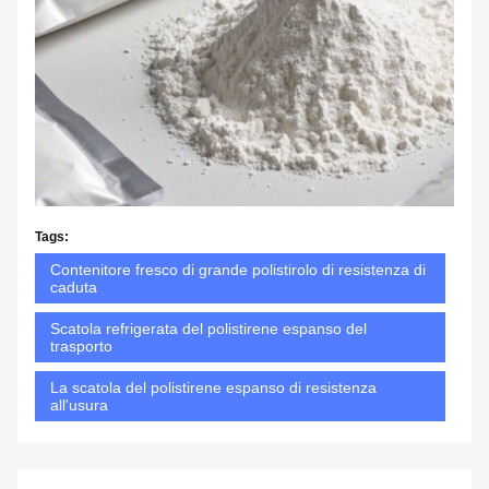
Tags:
Contenitore fresco di grande polistirolo di resistenza di
caduta
Scatola refrigerata del polistirene espanso del
trasporto
La scatola del polistirene espanso di resistenza
all'usura