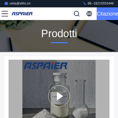
celia@xhhc.cn
86--18215553446
Citazion
Prodotti