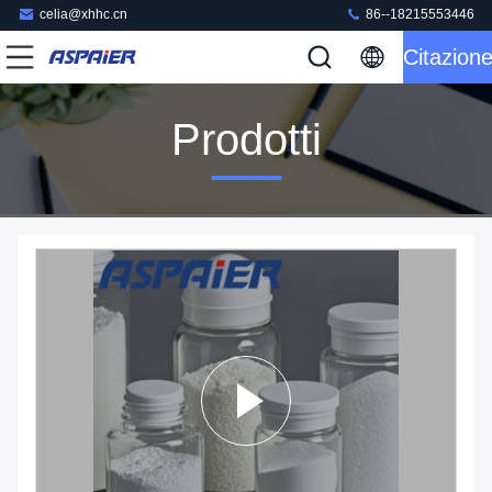
celia@xhhc.cn
86--18215553446
Citazion
Prodotti