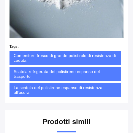
Tags:
Contenitore fresco di grande polistirolo di resistenza di
caduta
Scatola refrigerata del polistirene espanso del
trasporto
La scatola del polistirene espanso di resistenza
all'usura
Prodotti simili