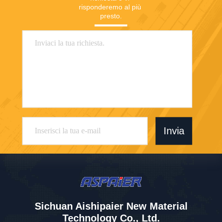
risponderemo al più 
presto.
Invia
Sichuan Aishipaier New Material
Technology Co., Ltd.