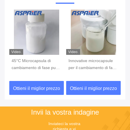
Video.
Video.
Vid
di
45°C Microcapsula di
Innovative microcapsule
A 
cambiamento di fase può
per il cambiamento di fase
no
ra
migliorare l'efficienza
a 37°C: una soluzione
in
te
dell'utilizzo dell'energia
rivoluzionaria per
av
zo
Ottieni il miglior prezzo
Ottieni il miglior prezzo
O
solare e la stabilità
migliorare sostanzialmente
di
dell'approvvigionamento
l'efficienza energetica degli
po
energetico
edifici e trasformare il
ab
paesaggio architettonico
Invii la vostra indagine
Inviateci la vostra 
richiesta e vi 