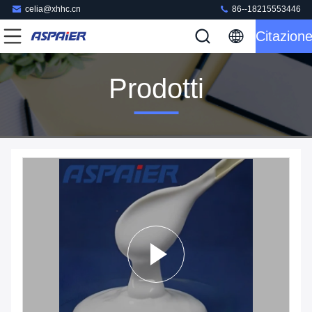
celia@xhhc.cn
86--18215553446
Citazion
Prodotti