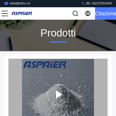
celia@xhhc.cn
86--18215553446
Citazion
Prodotti