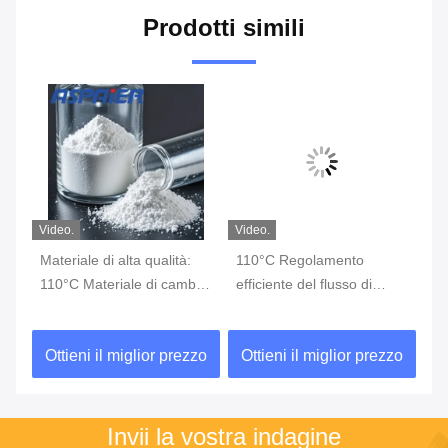
Prodotti simili
Video.
Video.
Vid
Materiale di alta qualità:
110°C Regolamento
El
110°C Materiale di cambio
efficiente del flusso di
Of
di fase
calore Gestione termica
Ma
Cambiamento di fase
Ch
zo
Ottieni il miglior prezzo
Ottieni il miglior prezzo
O
Immagazzinamento di
si
energia Materiale acciaio
Invii la vostra indagine