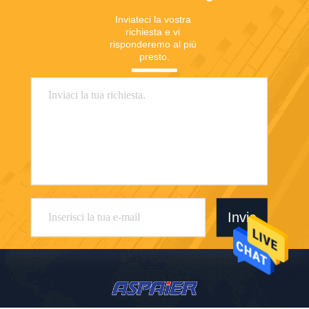
Inviateci la vostra 
richiesta e vi 
risponderemo al più 
presto.
Invia