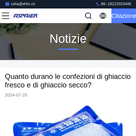
celia@xhhc.cn
86--18215553446
Citazion
Notizie
Quanto durano le confezioni di ghiaccio
fresco e di ghiaccio secco?
2024-07-25