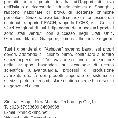
prodotti hanno superato i test tra cui:Rapporto di prova
dell'Istituto di ricerca dell'industria chimica di Shanghai,
rapporto nazionale di prova di sostanze chimiche
pericolose, Svizzera SGS test di sicurezza non tossico dei
contenuti, rapporto REACH, rapporto ROHS, ecc. Con gli
sforzi congiunti di tutti i dipendenti della società,i prodotti
sono stati venduti con successo negli Stati Uniti,
Germania, Irlanda, Giappone, Corea e altri paesi e regioni.
Tutti i dipendenti di "Ashpyer" saranno basati sui propri
doveri, aderendo al "cliente prima, continuare a fornire
soluzioni per i clienti"."innovazione continua" come motore
dello sviluppo, basandosi su tecnologie di ricerca
scientifica all'avanguardia, processi di produzione
avanzati, qualità dei prodotti superiore e sistema di
servizio perfetto per soddisfare continuamente le crescenti
esigenze dei clienti.
Sichuan Ashpel New Material Technology Co., Ltd.
Tel: 028-67933699 84906988
E-mail: xhhc@xhhc.net
Sito web: http://www.xhhc.cn